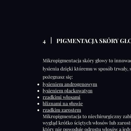
4
PIGMENTACJA SKÓRY GŁ
Mikropigmentacja skóry głowy to innowa
łysienia dzięki któremu w sposób trwały,
pożegnasz się:
łysieniem androgenowym
łysieniem plackowatym
rzadkimi włosami
bliznami na głowie
rzadkim zarostem
Mikropigmentacja to niechirurgiczny zabi
wygląd krótko ściętych włosów lub zarost
który nie powoduje odrostu włosów a jedy