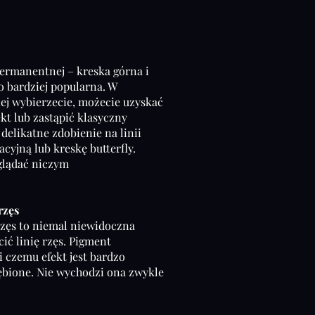
permanentnej – kreska górna i
żo bardziej popularna. W
rnej wybierzecie, możecie uzyskać
kt lub zastąpić klasyczny
delikatne zdobienie na linii
cyjną lub kreskę butterfly.
glądać niczym
rzęs
rzęs to niemal niewidoczna
cić linię rzęs. Pigment
i czemu efekt jest bardzo
ębione. Nie wychodzi ona zwykle