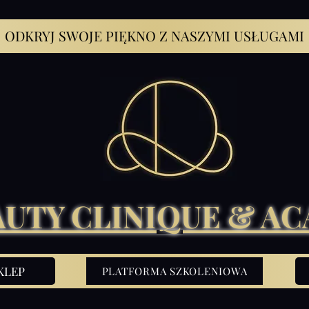
ODKRYJ SWOJE PIĘKNO Z NASZYMI USŁUGAMI
AUTY CLINIQUE & A
KLEP
PLATFORMA SZKOLENIOWA