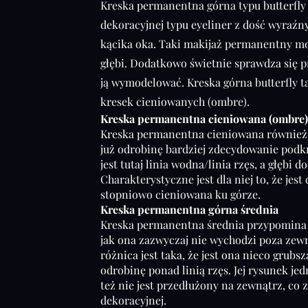
Kreska permanentna górna typu butterfly 
dekoracyjnej typu eyeliner z dość wyra
kącika oka. Taki makijaż permanentny mo
głębi. Dodatkowo świetnie sprawdza się p
ją wymodelować. Kreska górna butterfly t
kresek cieniowanych (ombre).
Kreska permanentna cieniowana (ombre
Kreska permanentna cieniowana również 
już odrobinę bardziej zdecydowanie pod
jest tutaj linia wodna/linia rzęs, a głębi 
Charakterystyczne jest dla niej to, że jest 
stopniowo cieniowana ku górze.
Kreska permanentna górna średnia
Kreska permanentna średnia przypomina 
jak ona zazwyczaj nie wychodzi poza zew
różnica jest taka, że jest ona nieco grubsz
odrobinę ponad linią rzęs. Jej rysunek jed
też nie jest przedłużony na zewnątrz, co 
dekoracyjnej.