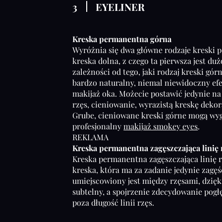
3
EYELINER
Kreska permanentna górna
Wyróżnia się dwa główne rodzaje kreski 
kreska dolna, z czego ta pierwsza jest du
zależności od tego, jaki rodzaj kreski gó
bardzo naturalny, niemal niewidoczny efe
makijaż oka. Możecie postawić jedynie na 
rzęs, cieniowanie, wyrazistą kreskę dekora
Grube, cieniowane kreski górne mogą wy
profesjonalny
makijaż smokey eyes
.
REKLAMA
Kreska permanentna zagęszczająca linię 
Kreska permanentna zagęszczająca linię 
kreska, która ma za zadanie jedynie zagęś
umiejscowiony jest między rzęsami, dzięk
subtelny, a spojrzenie zdecydowanie pogł
poza długość linii rzęs.