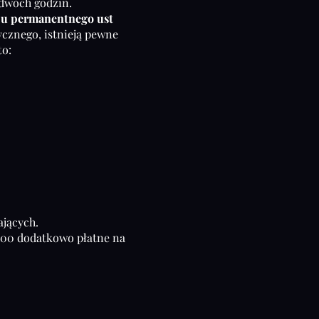
 dwóch godzin.
żu permanentnego ust
cznego, istnieją pewne
to:
ających.
0.00 dodatkowo płatne na