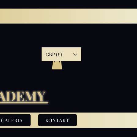
GBP (£)
CADEMY
GALERIA
KONTAKT