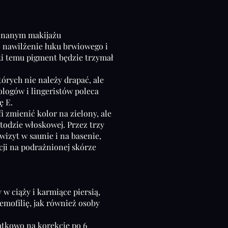
onanym makijażu
 nawilżenie łuku brwiowego i
ęki temu pigment będzie trzymał
órych nie należy drapać, ale
logów i lingeristów poleca
ę E.
 zmienić kolor na zielony, ale
metodzie włoskowej. Przez trzy
wizyt w saunie i na basenie,
cji na podrażnionej skórze
w ciąży i karmiące piersią,
emofilię, jak również osoby
atkowo na korekcie po 6