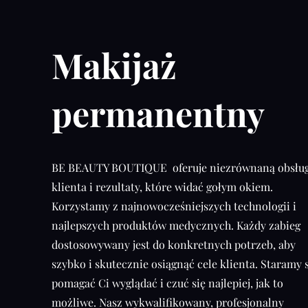
Makijaż
permanentny
BE BEAUTY BOUTIQUE oferuje niezrównaną obsłu
klienta i rezultaty, które widać gołym okiem.
Korzystamy z najnowocześniejszych technologii i
najlepszych produktów medycznych. Każdy zabieg
dostosowywany jest do konkretnych potrzeb, aby
szybko i skutecznie osiągnąć cele klienta. Staramy 
pomagać Ci wyglądać i czuć się najlepiej, jak to
możliwe. Nasz wykwalifikowany, profesjonalny