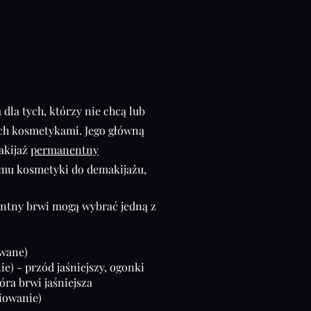
dla tych, którzy nie chcą lub
ch kosmetykami. Jego główną
akijaż
permanentny
e mu kosmetyki do demakijażu,
entny brwi mogą wybrać jedną z
owane)
) - przód jaśniejszy, ogonki
óra brwi jaśniejsza
iowanie)