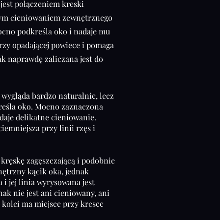
jest połączeniem kreski
źnym cieniowaniem zewnętrznego
cno podkreśla oko i nadaje mu
rzy opadającej powiece i pomaga
ak naprawdę zaliczana jest do
)
wygląda bardzo naturalnie, lecz
kreśla oko. Mocno zaznaczona
dodaje delikatne cieniowanie.
ciemniejsza przy linii rzęs i
kręskę zagęszczającą i podobnie
nętrzny kącik oka, jednak
a i jej linia wyrysowana jest
nak nie jest ani cieniowany, ani
z kolei ma miejsce przy kresce