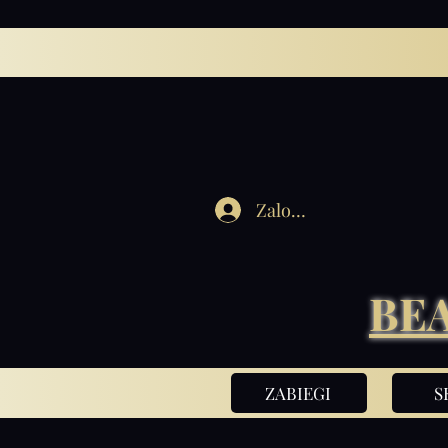
Zaloguj się
BE
ZABIEGI
S