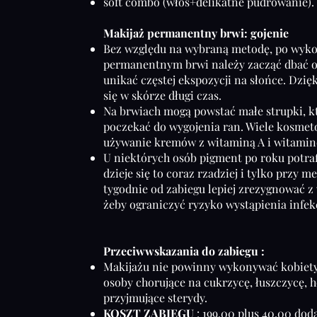
soft combo (włos+delikatne pudrowanie).
Makijaż permanentny brwi: gojenie
Bez względu na wybraną metodę, po wyk
permanentnym brwi należy zacząć dbać o
unikać częstej ekspozycji na słońce. Dzi
się w skórze długi czas.
Na brwiach mogą powstać małe strupki, kt
poczekać do wygojenia ran. Wiele kosmeto
używanie kremów z witaminą A i witamin
U niektórych osób pigment po roku potrafi
dzieje się to coraz rzadziej i tylko przy 
tygodnie od zabiegu lepiej zrezygnować z 
żeby ograniczyć ryzyko wystąpienia infek
Przeciwwskazania do zabiegu :
Makijażu nie powinny wykonywać kobiety 
osoby chorujące na cukrzycę, łuszczycę, h
przyjmujące sterydy.
KOSZT ZABIEGU
: 199.00 plus 40.00 dod