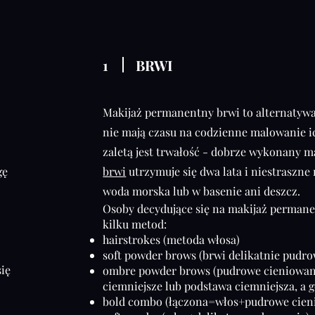
1
BRWI
Makijaż permanentny brwi to alternatywa 
nie mają czasu na codzienne malowanie i
zaletą jest trwałość - dobrze wykonany m
gę
brwi
utrzymuje się dwa lata i niestraszn
woda morska lub w basenie ani deszcz.
Osoby decydujące się na makijaż perman
kilku metod:
hairstrokes (metoda włosa)
soft powder brows (brwi delikatnie pudr
się
ombre powder brows (pudrowe cieniowanie
ciemniejsze lub podstawa ciemniejsza, a g
bold combo (łączona=włos+pudrowe cien