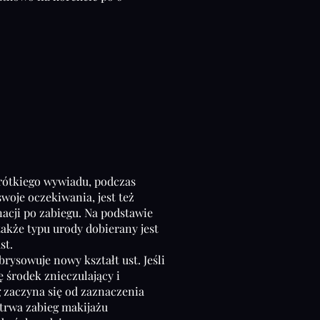
rótkiego wywiadu, podczas
swoje oczekiwania, jest też
acji po zabiegu. Na podstawie
także typu urody dobierany jest
st.
ysowuje nowy kształt ust. Jeśli
 środek znieczulający i
 zaczyna się od zaznaczenia
 trwa zabieg makijażu