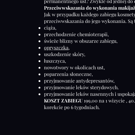
permanentnego ust? Zwykle od jednej do
Przeciwwskazania do wykonania makija
Jak w przypadku każdego zabiegu kosmety
przeciwwskazania do jego wykonania. Są 
ciąża,
przechodzenie chemioterapii,
świeże blizny w obszarze zabiegu,
opryszczka
,
uszkodzenie skóry,
łuszczyca,
nowotwory w okolicach ust,
poparzenia słoneczne,
przyjmowanie antydepresantów,
przyjmowanie leków sterydowych.
przyjmowanie leków nasennych i uspokaj
KOSZT ZABIEGU
199,00 na 1 wizycie , 4
korekcie po 6 tygodniach.