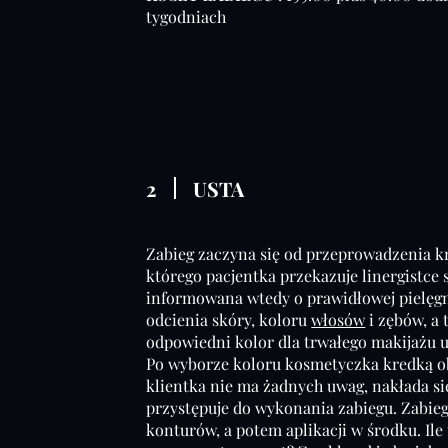
tygodniach
2
USTA
Zabieg zaczyna się od przeprowadzenia k
którego pacjentka przekazuje linergistce 
informowana wtedy o prawidłowej pielęgn
odcienia skóry, koloru
włosów
i zębów, a 
odpowiedni kolor dla trwałego makijażu u
Po wyborze koloru kosmetyczka kredką obr
klientka nie ma żadnych uwag, nakłada się
przystępuje do wykonania zabiegu. Zabieg
konturów, a potem aplikacji w środku. Ile