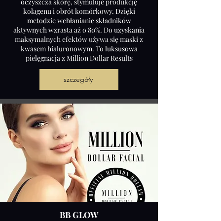
oczyszcza skórę, stymuluje produkcję
kolagenu i obrót komórkowy. Dzięki
metodzie wchłanianie składników
aktywnych wzrasta aż o 80%. Do uzyskania
maksymalnych efektów używa się maski z
kwasem hialuronowym. To luksusowa
pielęgnacja z Million Dollar Results
szczegóły
BB GLOW