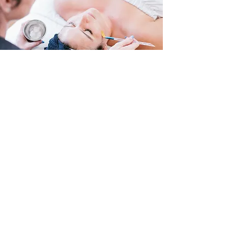
PEELINGI CHEMICZNE
Peeling chemiczny, nakładany na skórę,
niszczy kontrolowanie część lub cały
naskórek, prowadząc do jego złuszczenia i
usuwania uszkodzeń, a w konsekwencji do
regeneracji nowych tkanek; jest to zabieg
pielęgnacyjny i leczniczy, ponieważ po
zastosowaniu substancji dochodzi do
naturalnego procesu gojenia i odbudowy
zniszczonych komórek.
szczegóły