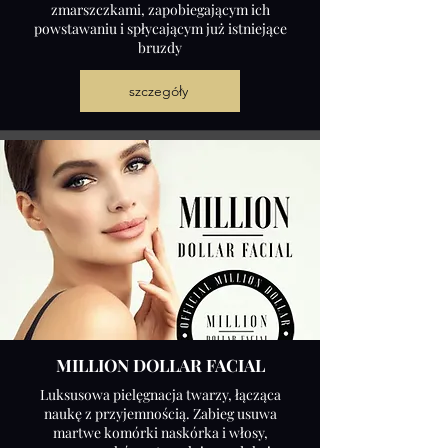
zmarszczkami, zapobiegającym ich
powstawaniu i spłycającym już istniejące
bruzdy
szczegóły
MILLION DOLLAR FACIAL
Luksusowa pielęgnacja twarzy, łącząca
naukę z przyjemnością. Zabieg usuwa
martwe komórki naskórka i włosy,