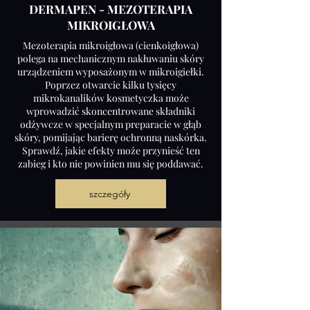
DERMAPEN - MEZOTERAPIA
MIKROIGŁOWA
Mezoterapia mikroigłowa (cienkoigłowa)
polega na mechanicznym nakłuwaniu skóry
urządzeniem wyposażonym w mikroigiełki.
Poprzez otwarcie kilku tysięcy
mikrokanalików kosmetyczka może
wprowadzić skoncentrowane składniki
odżywcze w specjalnym preparacie w głąb
skóry, pomijając barierę ochronną naskórka.
Sprawdź, jakie efekty może przynieść ten
zabieg i kto nie powinien mu się poddawać.
szczegóły