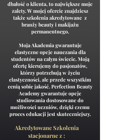
dbałość o klienta, to największe moje
zalety. W mojej ofercie znajdziesz
także szkolenia akredytowane z
branży beauty i makijażu
permanentnego.
Moja Akademia gwarantuje
elastyczne opcje nauczania dla
studentów na całym świecie. Moją
ofertę kierujemy do pasjonatów,
którzy potrzebują w życiu
elastyczności, ale przede wszystkim
cenią sobie jakość. Perfection Beauty
Academy gwarantuje opcje
studiowania dostosowane do
możliwości uczniów, dzięki czemu
proces edukacji jest skuteczniejszy.
Akredytowane Szkolenia
stacjonarne z :