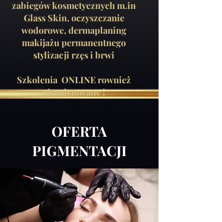
zabiegów kosmetycznych m.in
Glass Skin, oczyszczanie
wodorowe, dermaplaning
makijażu permanentnego
stylizacji rzęs i brwi
Szkolenia ONLINE rownież
akredytowane !
OFERTA
PIGMENTACJI