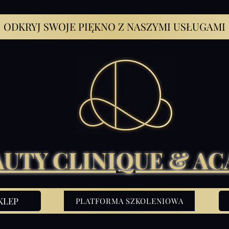
ODKRYJ SWOJE PIĘKNO Z NASZYMI USŁUGAMI
AUTY CLINIQUE & A
KLEP
PLATFORMA SZKOLENIOWA