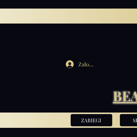
Zaloguj się
BE
ZABIEGI
S